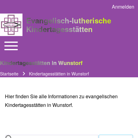
Anmelden
User acco
Evangelisch-lutherische
Kindertagesstätten
Toggle main menu
Main navigation
Kindertagesstätten in Wunstorf
Startseite
Kindertagesstätten in Wunstorf
Pfadnavigation
Hier finden Sie alle Informationen zu evangelischen
Kindertagesstätten in Wunstorf.