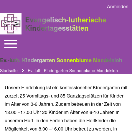
Anmelden
User acco
Evangelisch-lutherische
Kindertagesstätten
Toggle main menu
Main navigation
Ev.-luth. Kindergarten Sonnenblume Mandelsloh
Startseite
Ev.-luth. Kindergarten Sonnenblume Mandelsloh
Pfadnavigation
Unsere Einrichtung ist ein konfessioneller Kindergarten mit
zurzeit 25 Vormittags- und 35 Ganztagsplätzen für Kinder
im Alter von 3-6 Jahren. Zudem betreuen in der Zeit von
13.00 –17.00 Uhr 20 Kinder im Alter von 6-10 Jahren in
unserem Hort. In den Ferien haben die Hortkinder die
Möglichkeit von 8.00 –16.00 Uhr betreut zu werden. In